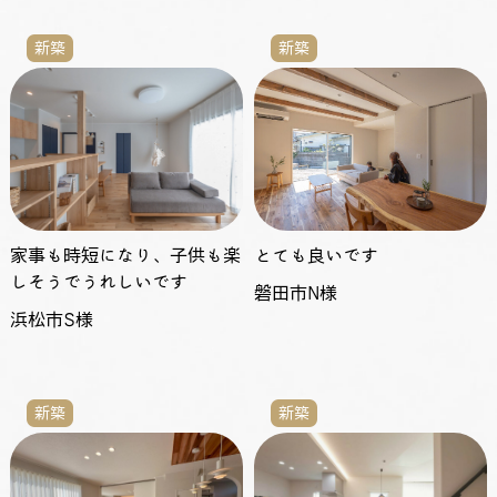
新築
新築
家事も時短になり、子供も楽
とても良いです
しそうでうれしいです
磐田市N様
浜松市S様
新築
新築