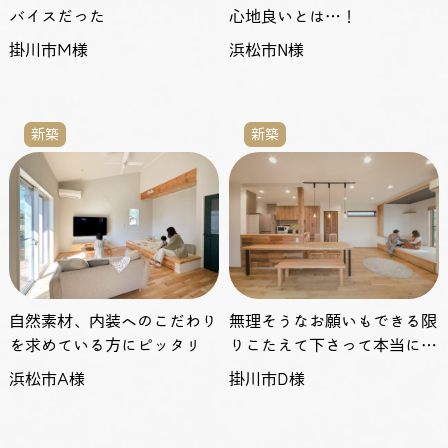
バイスだった
心地良いとは…！
掛川市M様
浜松市N様
新築
新築
自然素材、内装へのこだわり
無理そうなお願いもできる限
を求めている方にピッタリ
りこたえて下さって本当に感
謝！
浜松市A様
掛川市D様