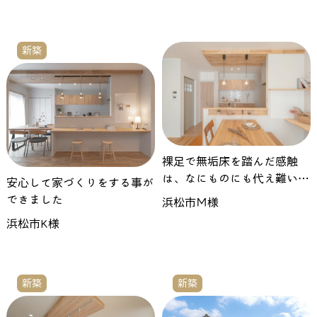
新築
裸足で無垢床を踏んだ感触
は、なにものにも代え難いも
安心して家づくりをする事が
の
できました
浜松市Ｍ様
浜松市K様
新築
新築