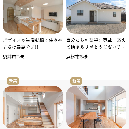
デザインや生活動線の住みや
自分たちの要望に真摯に応え
すさは最高です!!
て頂きありがとうございまし
た
袋井市T様
浜松市S様
新築
新築