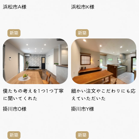
浜松市A様
浜松市K様
新築
新築
僕たちの考えを1つ1つ丁寧
細かい注文やこだわりにも応
に聞いてくれた
えていただいた
掛川市O様
掛川市Y様
新築
新築