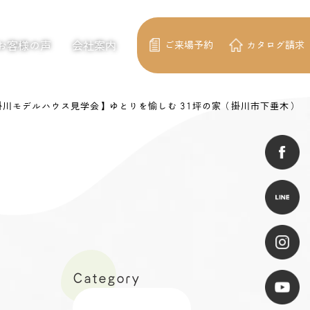
お客様の声
会社案内
ご来場予約
カタログ請求
掛川モデルハウス見学会】ゆとりを愉しむ 31坪の家（掛川市下垂木）
Category