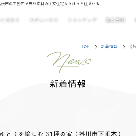
浜松市の工務店で自然素材の注文住宅ならほっと住まいる
のこだわり
モデルハウス
ラインアップ
施工事例
TOP
新着情報
【
News
新着情報
ゆとりを愉しむ 31坪の家（掛川市下垂木）