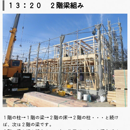
１３：２０ ２階梁組み
１階の柱→１階の梁→２階の床→２階の柱・・・と続け
ば、次は２階の梁です。